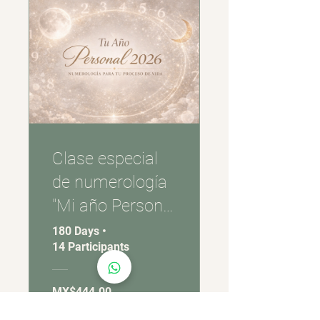
Clase especial
de numerología
"Mi año Personal
2026"
180 Days
•
14 Participants
MX$444.00